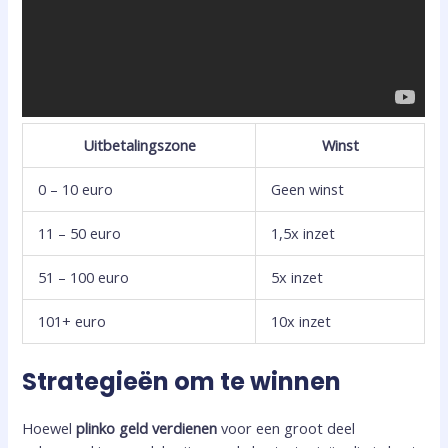
Uitbetalingszone
Winst
0 – 10 euro
Geen winst
11 – 50 euro
1,5x inzet
51 – 100 euro
5x inzet
101+ euro
10x inzet
Strategieën om te winnen
Hoewel
plinko geld verdienen
voor een groot deel