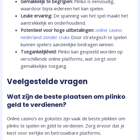
Gemakkelijk te begrijpen:
Plinko is eenvoudig,
waardoor bijna iedereen het kan spelen.
Leuke ervaring:
De spanning van het spel maakt het
aantrekkelijk en onderhoudend.
Potentieel voor hoge uitbetalingen:
online casino
nederland zonder cruks
Door strategisch te spelen
kunnen spelers aanzienlijke bedragen winnen.
Toegankelijkheid:
Plinko kan gespeeld worden op
verschillende online platforms, wat zorgt voor
gemakkelijke toegang.
Veelgestelde vragen
Wat zijn de beste plaatsen om plinko
geld te verdienen?
Online casino’s en goksites zijn vaak de beste plekken om
plinko te spelen en geld te verdienen. Zorg ervoor dat je
kiest voor eerlijke en betrouwbare platforms.