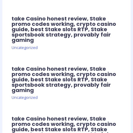
take Casino honest review, Stake
promo codes working, crypto casino
guide, best Stake slots RTP, Stake
sportsbook strategy, provably fair
gaming
Uncategorized
take Casino honest review, Stake
promo codes working, crypto casino
guide, best Stake slots RTP, Stake
sportsbook strategy, provably fair
gaming
Uncategorized
take Casino honest review, Stake
promo codes working, crypto casino
guide, best Stake slots RTP, Stake