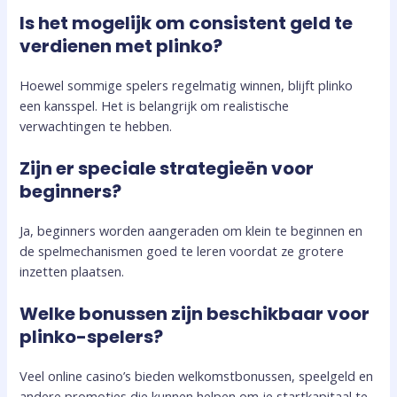
Is het mogelijk om consistent geld te
verdienen met plinko?
Hoewel sommige spelers regelmatig winnen, blijft plinko
een kansspel. Het is belangrijk om realistische
verwachtingen te hebben.
Zijn er speciale strategieën voor
beginners?
Ja, beginners worden aangeraden om klein te beginnen en
de spelmechanismen goed te leren voordat ze grotere
inzetten plaatsen.
Welke bonussen zijn beschikbaar voor
plinko-spelers?
Veel online casino’s bieden welkomstbonussen, speelgeld en
andere promoties die kunnen helpen om je startkapitaal te