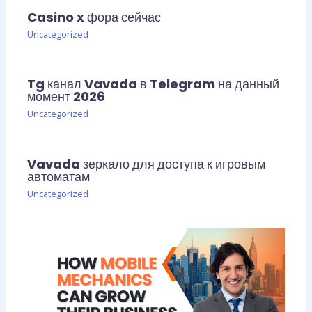
Casino x фора сейчас
Uncategorized
Tg канал Vavada в Telegram на данный
момент 2026
Uncategorized
Vavada зеркало для доступа к игровым
автоматам
Uncategorized