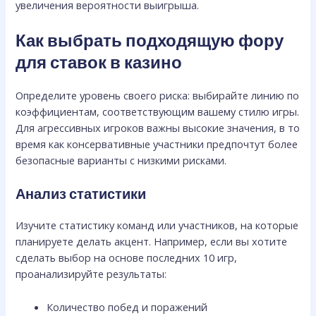
увеличения вероятности выигрыша.
Как выбрать подходящую фору
для ставок в казино
Определите уровень своего риска: выбирайте линию по
коэффициентам, соответствующим вашему стилю игры.
Для агрессивных игроков важны высокие значения, в то
время как консервативные участники предпочтут более
безопасные варианты с низкими рисками.
Анализ статистики
Изучите статистику команд или участников, на которые
планируете делать акцент. Например, если вы хотите
сделать выбор на основе последних 10 игр,
проанализируйте результаты:
Количество побед и поражений