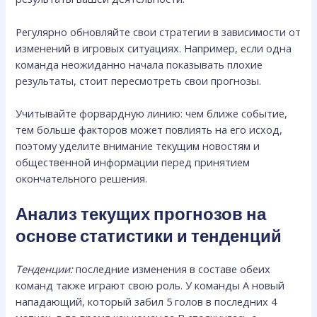
Регулярно обновляйте свои стратегии в зависимости от
изменений в игровых ситуациях. Например, если одна
команда неожиданно начала показывать плохие
результаты, стоит пересмотреть свои прогнозы.
Учитывайте форвардную линию: чем ближе событие,
тем больше факторов может повлиять на его исход,
поэтому уделите внимание текущим новостям и
общественной информации перед принятием
окончательного решения.
Анализ текущих прогнозов на
основе статистики и тенденций
Тенденции:
последние изменения в составе обеих
команд также играют свою роль. У команды A новый
нападающий, который забил 5 голов в последних 4