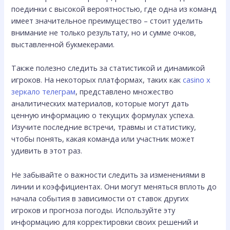
поединки с высокой вероятностью, где одна из команд
имеет значительное преимущество – стоит уделить
внимание не только результату, но и сумме очков,
выставленной букмекерами.
Также полезно следить за статистикой и динамикой
игроков. На некоторых платформах, таких как
casino x
зеркало телеграм
, представлено множество
аналитических материалов, которые могут дать
ценную информацию о текущих формулах успеха.
Изучите последние встречи, травмы и статистику,
чтобы понять, какая команда или участник может
удивить в этот раз.
Не забывайте о важности следить за изменениями в
линии и коэффициентах. Они могут меняться вплоть до
начала события в зависимости от ставок других
игроков и прогноза погоды. Используйте эту
информацию для корректировки своих решений и