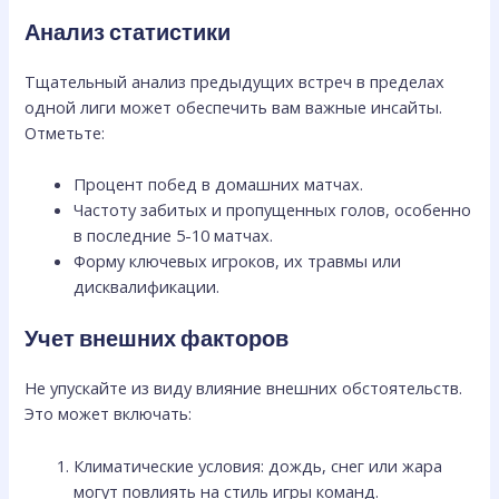
Анализ статистики
Тщательный анализ предыдущих встреч в пределах
одной лиги может обеспечить вам важные инсайты.
Отметьте:
Процент побед в домашних матчах.
Частоту забитых и пропущенных голов, особенно
в последние 5-10 матчах.
Форму ключевых игроков, их травмы или
дисквалификации.
Учет внешних факторов
Не упускайте из виду влияние внешних обстоятельств.
Это может включать:
Климатические условия: дождь, снег или жара
могут повлиять на стиль игры команд.