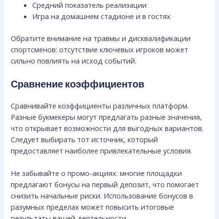
Средний показатель реализации
Игра на домашнем стадионе и в гостях
Обратите внимание на травмы и дисквалификации
спортсменов: отсутствие ключевых игроков может
сильно повлиять на исход событий.
Сравнение коэффициентов
Сравнивайте коэффициенты различных платформ.
Разные букмекеры могут предлагать разные значения,
что открывает возможности для выгодных вариантов.
Следует выбирать тот источник, который
предоставляет наиболее привлекательные условия.
Не забывайте о промо-акциях: многие площадки
предлагают бонусы на первый депозит, что помогает
снизить начальные риски. Использование бонусов в
разумных пределах может повысить итоговые
результаты вашей деятельности.