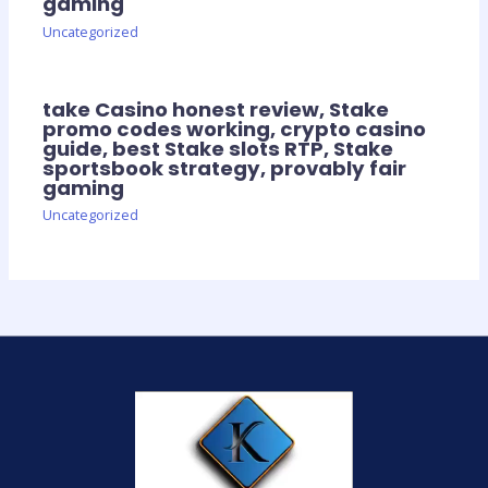
gaming
Uncategorized
take Casino honest review, Stake
promo codes working, crypto casino
guide, best Stake slots RTP, Stake
sportsbook strategy, provably fair
gaming
Uncategorized