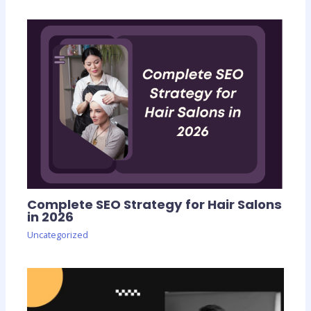
Complete SEO Strategy for Hair Salons
in 2026
Uncategorized